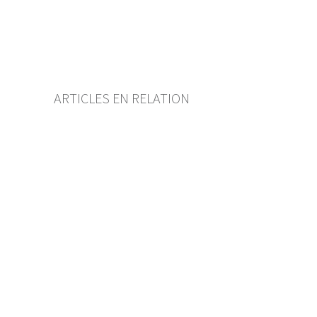
Autorenverzeichnis
BF Archiv (seit 2009)
ARTICLES EN RELATION
Credit Suisse
Eine PUK und eine
Expertenkommission reichen
nicht aus.
URS ZULAUF
— 25 MAI 2023
Alle beteiligten Akteure, d.h.