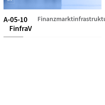
Finanzmarktinfrastruk
A-05-10
FinfraV
FR
DE
EN
IT
Stand am