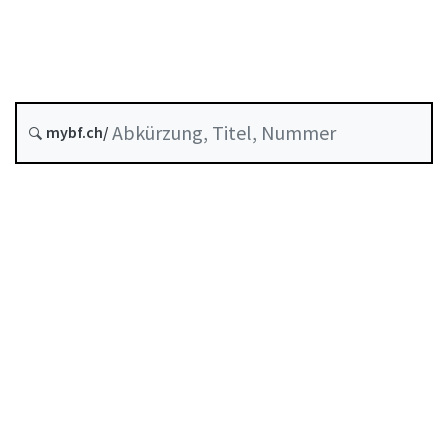
Entstehungsdatum :
Historie
mybf.ch/
Systematische Rechtssammlung :
958.11
Inhaltsverzeichnis
Benutzerhandbuch
PDF herunterladen
Von der FINMA als Mindeststandard anerkannte
Selbstregulierung