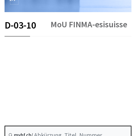
MoU FINMA-esisuisse
D-03-10
DE
Einlagensicherung
Stand am
mybf.ch/