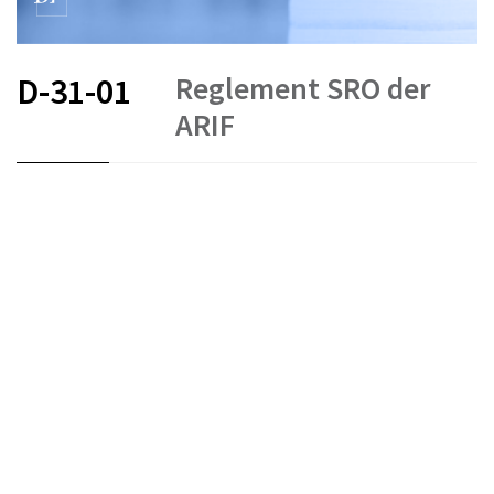
Reglement SRO der
D-31-01
ARIF
FR
DE
EN
IT
Stand am