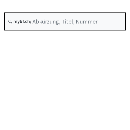
Entstehungsdatum :
mybf.ch/
Historie
Inhaltsverzeichnis
Benutzerhandbuch
PDF herunterladen
Von der FINMA als Mindeststandard anerkannte
Selbstregulierung
Abkürzungsverzeichnis
Autorenverzeichnis