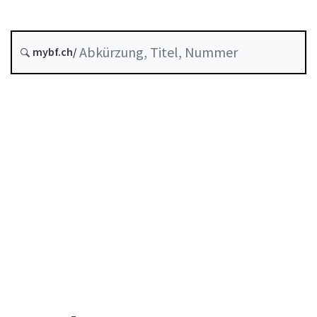
Entstehungsdatum :
mybf.ch/
Historie
Inhaltsverzeichnis
Benutzerhandbuch
PDF herunterladen
Von der FINMA als Mindeststandard anerkannte
Selbstregulierung
Abkürzungsverzeichnis
Autorenverzeichnis