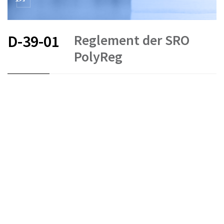
Reglement der SRO
D-39-01
PolyReg
FR
DE
IT
Stand am