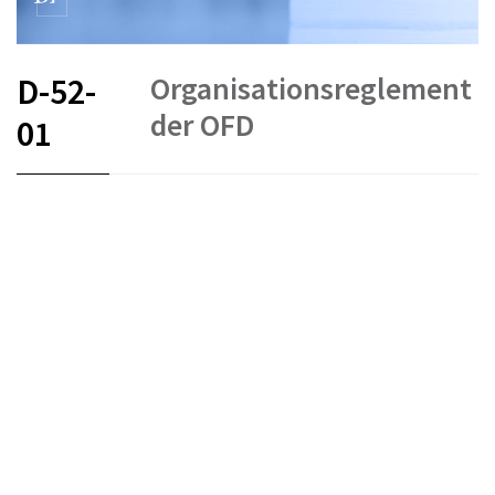
Organisationsreglement
D-52-
der OFD
01
FR
DE
EN
IT
Schiedsverfahren und Mediation