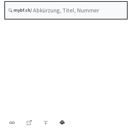
Stand am
mybf.ch/
Entstehungsdatum :
Inhaltsverzeichnis
Benutzerhandbuch
PDF herunterladen
Von der FINMA als Mindeststandard anerkannte
Selbstregulierung
Abkürzungsverzeichnis
Autorenverzeichnis
BF Archiv (seit 2009)