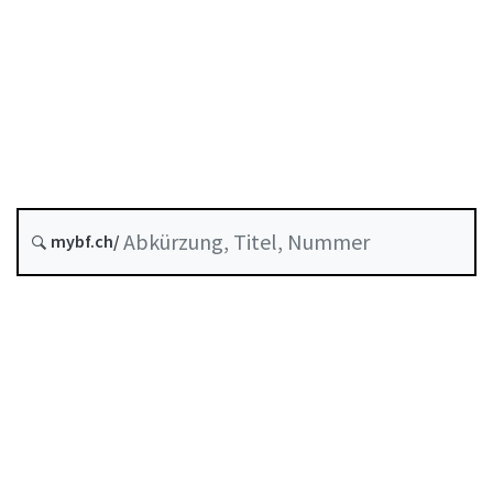
Stand am
Entstehungsdatum :
Zukünftige Fassung : 1 Januar 2027
Historie
mybf.ch/
Systematische Rechtssammlung :
956.122
Inhaltsverzeichnis
Benutzerhandbuch