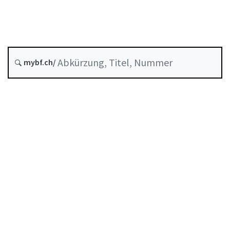
Stand am
Entstehungsdatum :
Letzte Änderung :
mybf.ch/
Historie
Inhaltsverzeichnis
Benutzerhandbuch
PDF herunterladen
Von der FINMA als Mindeststandard anerkannte
Selbstregulierung