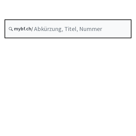
Entstehungsdatum :
mybf.ch/
Historie
Inhaltsverzeichnis
Benutzerhandbuch
PDF herunterladen
Von der FINMA als Mindeststandard anerkannte
Selbstregulierung
Abkürzungsverzeichnis