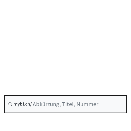
Stand am
Entstehungsdatum :
Zukünftige Fassung : 1 Januar 2027
Historie
Systematische Rechtssammlung :
952.03
mybf.ch/