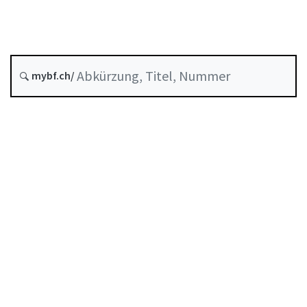
Effektenhandel
Stand am
mybf.ch/
Entstehungsdatum :
Inhaltsverzeichnis
Benutzerhandbuch
PDF herunterladen
Von der FINMA als Mindeststandard anerkannte
Selbstregulierung