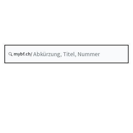
Entstehungsdatum :
Zukünftige Fassung : 1 Januar 2027
Historie
mybf.ch/
Systematische Rechtssammlung :
952.02
Inhaltsverzeichnis
Benutzerhandbuch
PDF herunterladen