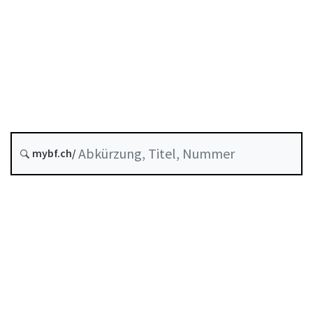
Berufliche Vorsorge
Stand am
Entstehungsdatum :
Letzte Änderung :
mybf.ch/
Historie
Inhaltsverzeichnis
Benutzerhandbuch