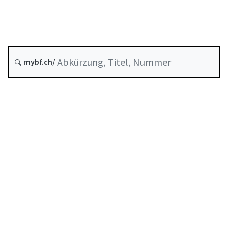
Schiedsverfahren und Mediation
Stand am
Entstehungsdatum :
mybf.ch/
Historie
Inhaltsverzeichnis
Benutzerhandbuch
PDF herunterladen
Von der FINMA als Mindeststandard anerkannte
Selbstregulierung