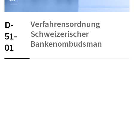
Verfahrensordnung
D-
Schweizerischer
51-
Bankenombudsman
01
FR
DE
EN
IT