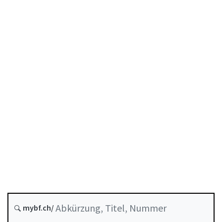
Stand am
Entstehungsdatum :
Zukünftige Fassung : 1 Januar 2027
Historie
Systematische Rechtssammlung :
221.302
mybf.ch/