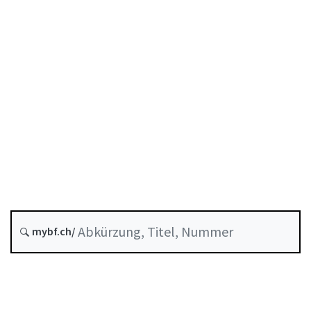
Geldwäscherei
Stand am
Entstehungsdatum :
Historie
Systematische Rechtssammlung :
955.033.0
mybf.ch/