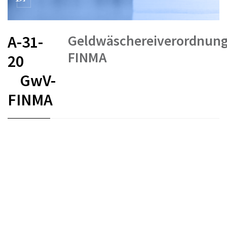
Geldwäschereiverordnung
A-31-
FINMA
20
GwV-
FINMA
FR
DE
IT