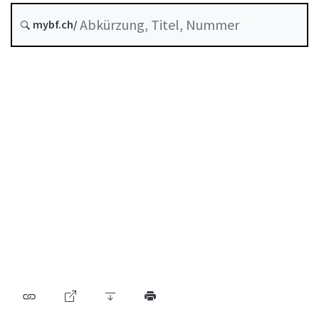
Entstehungsdatum :
mybf.ch/
Systematische Rechtssammlung :
954.195.1
Inhaltsverzeichnis
Benutzerhandbuch
PDF herunterladen
Von der FINMA als Mindeststandard anerkannte
Selbstregulierung
Abkürzungsverzeichnis
Autorenverzeichnis
BF Archiv (seit 2009)