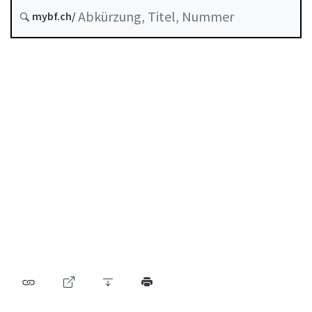
Stand am
mybf.ch/
Entstehungsdatum :
Inhaltsverzeichnis
Benutzerhandbuch
PDF herunterladen
Von der FINMA als Mindeststandard anerkannte
Selbstregulierung
Abkürzungsverzeichnis
Autorenverzeichnis
BF Archiv (seit 2009)