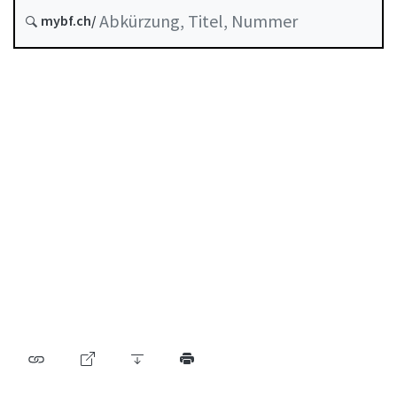
Stand am
mybf.ch/
Historie
Inhaltsverzeichnis
Benutzerhandbuch
PDF herunterladen
Von der FINMA als Mindeststandard anerkannte
Selbstregulierung
Abkürzungsverzeichnis
Autorenverzeichnis
BF Archiv (seit 2009)