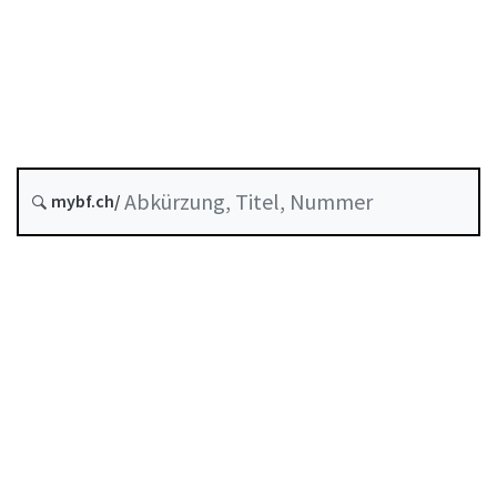
Stand am
Entstehungsdatum :
Letzte Änderung :
mybf.ch/
Historie
Inhaltsverzeichnis
Benutzerhandbuch
PDF herunterladen