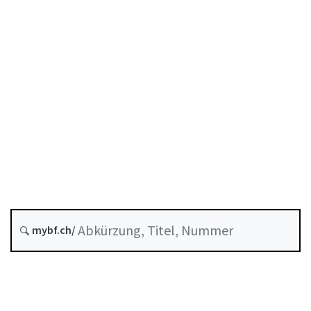
Entstehungsdatum :
Zukünftige Fassung : 1 Oktober 2026
A-06-01
BEHG
Börsengesetz
Historie
Systematische Rechtssammlung :
954.1
mybf.ch/