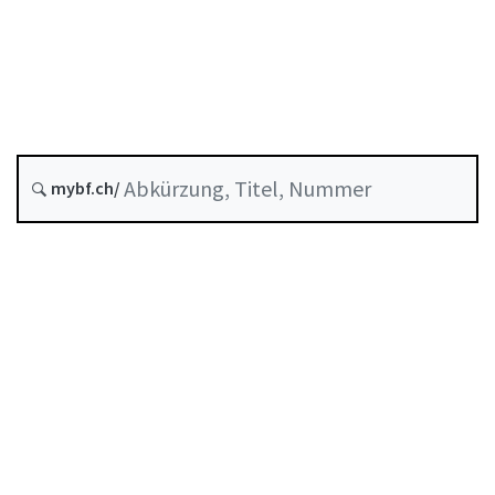
Versicherungen
Stand am
Entstehungsdatum :
Letzte Änderung :
mybf.ch/
Historie
Inhaltsverzeichnis
Benutzerhandbuch
PDF herunterladen