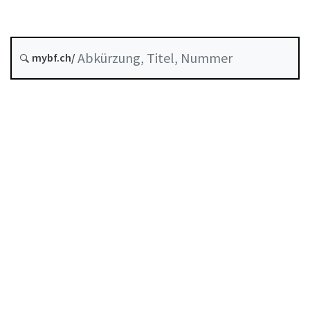
Stand am
Entstehungsdatum :
mybf.ch/
Historie
Inhaltsverzeichnis
Benutzerhandbuch
PDF herunterladen
Von der FINMA als Mindeststandard anerkannte
Selbstregulierung
Abkürzungsverzeichnis