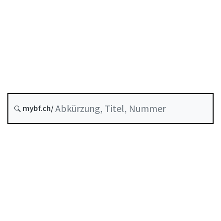
Berufliche Vorsorge
Stand am
Entstehungsdatum :
Letzte Änderung :
mybf.ch/
Historie
Inhaltsverzeichnis
Benutzerhandbuch