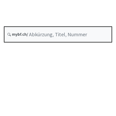
Stand am
Entstehungsdatum :
Historie
mybf.ch/
Systematische Rechtssammlung :
235.1
Inhaltsverzeichnis
Benutzerhandbuch
PDF herunterladen
Von der FINMA als Mindeststandard anerkannte
Selbstregulierung