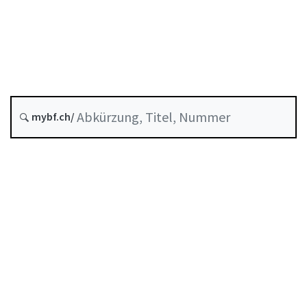
Berufliche Vorsorge
Stand am
Entstehungsdatum :
Letzte Änderung :
mybf.ch/
Historie
Inhaltsverzeichnis
Benutzerhandbuch
PDF herunterladen