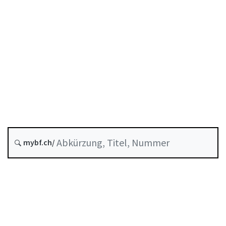
Entstehungsdatum :
Historie
Systematische Rechtssammlung :
956.1
mybf.ch/