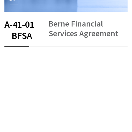
Berne Financial
A-41-01
Services Agreement
BFSA
FR
DE
EN
IT
Stand am
Entstehungsdatum :