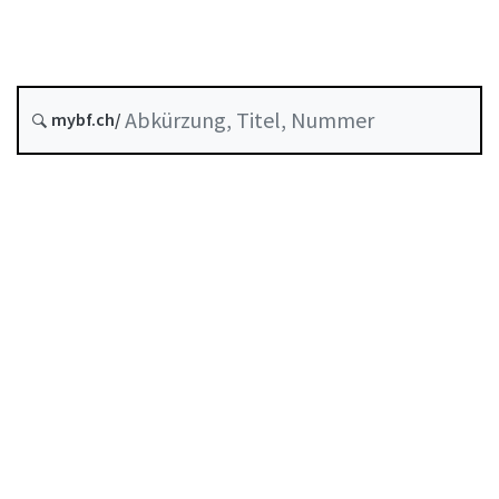
Historie
Systematische Rechtssammlung :
0.950.136.7
mybf.ch/
Inhaltsverzeichnis
Benutzerhandbuch
PDF herunterladen
Von der FINMA als Mindeststandard anerkannte
Selbstregulierung
Abkürzungsverzeichnis