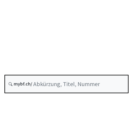
Entstehungsdatum :
Historie
Systematische Rechtssammlung :
956.1
mybf.ch/