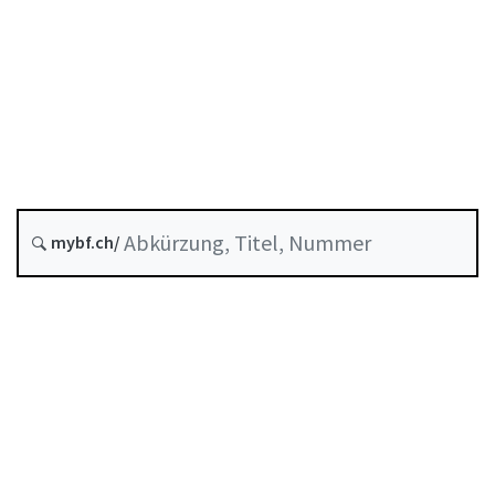
Stand am
Entstehungsdatum :
Zukünftige Fassung : 1 Januar 2027
Historie
mybf.ch/
Systematische Rechtssammlung :
956.122
Inhaltsverzeichnis
Benutzerhandbuch