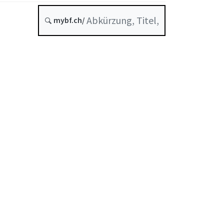
mybf.ch/
FR
DE
EN
IT
Stand am
Entstehungsdatum :