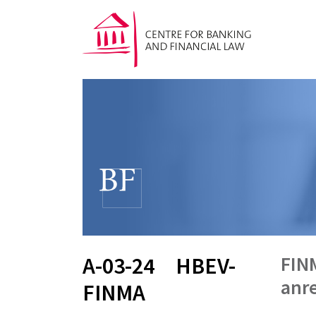
FIN
A-03-24
HBEV-
anr
FINMA