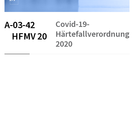
Covid-19-
A-03-42
Härtefallverordnung
HFMV 20
2020
FR
DE
IT
COVID-19
Krediten