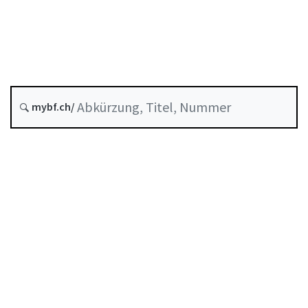
Stand am
Entstehungsdatum :
Historie
mybf.ch/
Systematische Rechtssammlung :
951.262
Inhaltsverzeichnis
Benutzerhandbuch
PDF herunterladen
Von der FINMA als Mindeststandard anerkannte