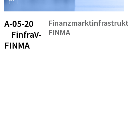
Finanzmarktinfrastruk
A-05-20
FINMA
FinfraV-
FINMA
FR
DE
EN
IT