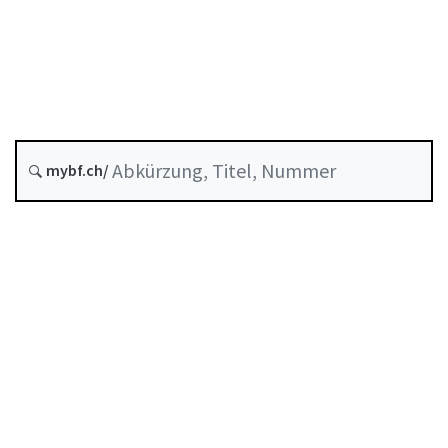
Stand am
Entstehungsdatum :
Historie
mybf.ch/
Systematische Rechtssammlung :
958.111
Inhaltsverzeichnis
Benutzerhandbuch
PDF herunterladen