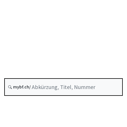
Stand am
Entstehungsdatum :
Historie
Systematische Rechtssammlung :
961.011
mybf.ch/