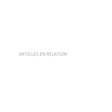
Mindeststandard anerkannte
Selbstregulierung
Abkürzungsverzeichnis
Autorenverzeichnis
BF Archiv (seit 2009)
ARTICLES EN RELATION
Privatversicherung
Vorrisikoklausel und
Grundsatz der lückenlosen
Versicherungsdeckung in der