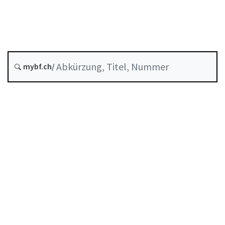
Stand am
Entstehungsdatum :
Historie
mybf.ch/
Systematische Rechtssammlung :
831.403.2
Inhaltsverzeichnis
Benutzerhandbuch
PDF herunterladen
Von der FINMA als Mindeststandard anerkannte
Selbstregulierung