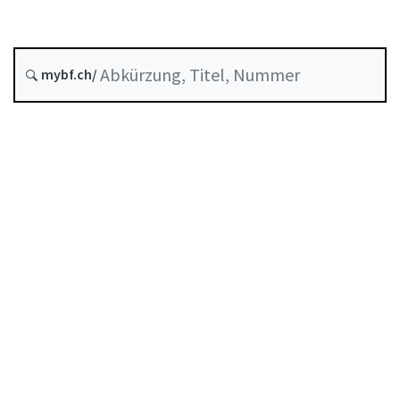
Entstehungsdatum :
mybf.ch/
Historie
Inhaltsverzeichnis
Benutzerhandbuch
PDF herunterladen
Von der FINMA als Mindeststandard anerkannte
Selbstregulierung
Abkürzungsverzeichnis