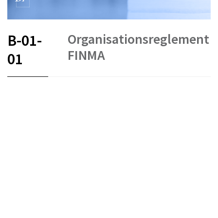
Organisationsreglement
B-01-
FINMA
01
FR
DE
EN
IT
Stand am