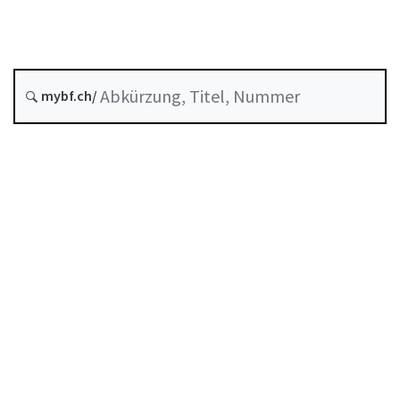
Entstehungsdatum :
Aufgehoben am :
20 Mai 2025
mybf.ch/
Inhaltsverzeichnis
Benutzerhandbuch
PDF herunterladen
Von der FINMA als Mindeststandard anerkannte
Selbstregulierung
Abkürzungsverzeichnis