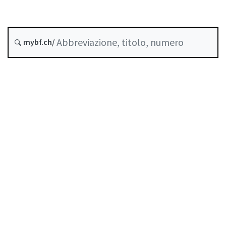
Data di creazione :
Ultima modifica :
mybf.ch/
Abrogato da :
25 Aprile 2023
Indice
Guida all’uso
Scaricare PDF
Norme di autoregolazione riconosciute come
standard minimo dalla FINMA
Elenco delle abbreviazioni