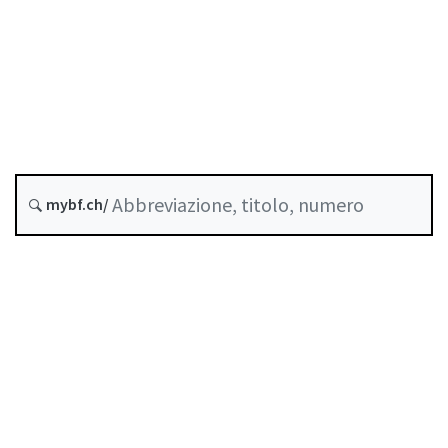
Stato
Data di creazione :
Abrogato da :
31 Agosto 2024
Sostituto da B-24-01
Circ.-FINMA 24/1
SST
mybf.ch/
Indice
Guida all’uso