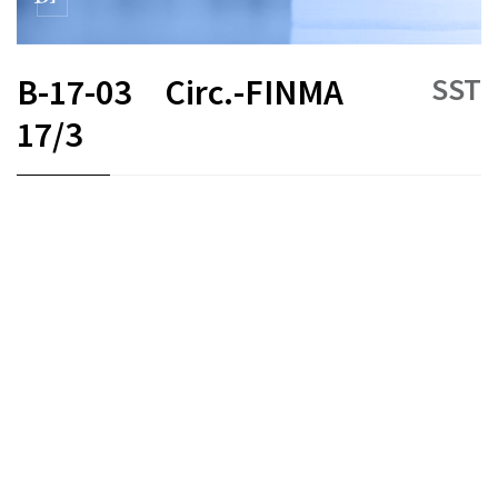
SST
B-17-03
Circ.-FINMA
17/3
FR
DE
EN
IT
Assicurazioni