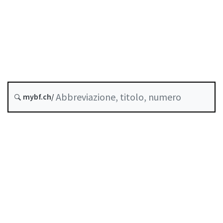
Investimenti collettivi
Stato
Data di creazione :
Abrogato da :
31 Dicembre 2021
mybf.ch/
Norme di autoregolazione riconosciute come
standard minimo dalla FINMA
Indice
Guida all’uso
Scaricare PDF