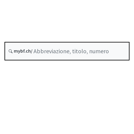
Commercio di valori mobiliari
Stato
Data di creazione :
mybf.ch/
Storico
Indice
Guida all’uso
Scaricare PDF