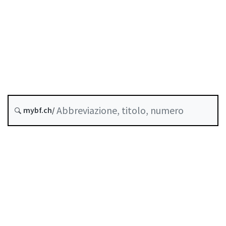
Assicurazioni
Esecuzione forzata
Stato
Data di creazione :
Abrogato da :
1 Ottobre 2025
Sostituto da A-03-21
OIns–FINMA
Ordinanza FINMA
sull'insolvenza
mybf.ch/
Raccolta sistematica :
961.015.2
Indice
Guida all’uso