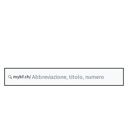
Corporate governance
Stato
Data di creazione :
Ultima modifica :
B-08-24
mybf.ch/
Storico