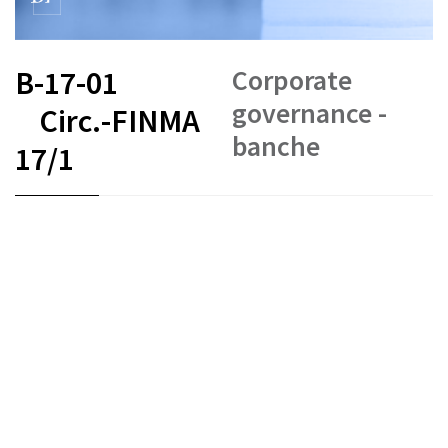
Corporate
B-17-01
governance -
Circ.-FINMA
banche
17/1
FR
DE
EN
IT