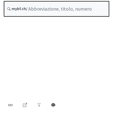
Data di creazione :
mybf.ch/
Raccolta sistematica :
956.134
Indice
Guida all’uso
Scaricare PDF
Norme di autoregolazione riconosciute come
standard minimo dalla FINMA
Elenco delle abbreviazioni
Elenco degli autori
Archivio BF (dal 2009)