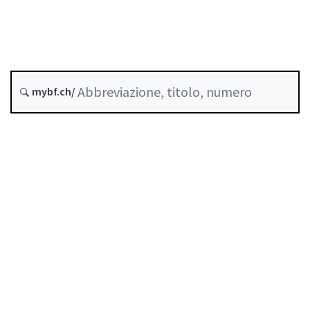
Data di creazione :
Storico
mybf.ch/
Raccolta sistematica :
950.11
Indice
Guida all’uso
Scaricare PDF
Norme di autoregolazione riconosciute come
standard minimo dalla FINMA