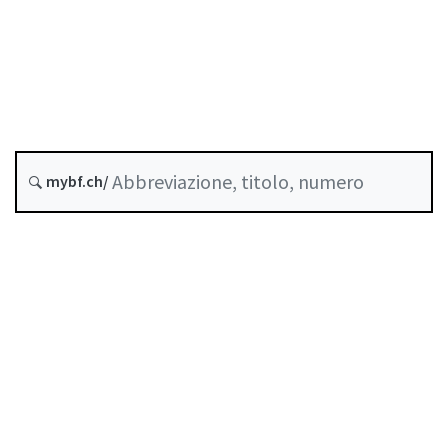
Stato
Data di creazione :
Storico
mybf.ch/
Raccolta sistematica :
951.131
Indice
Guida all’uso
Scaricare PDF