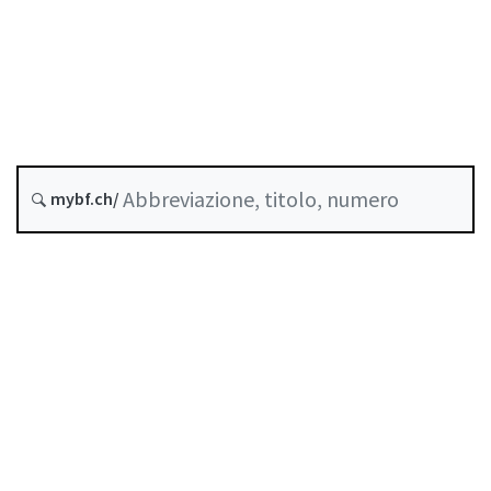
Data di creazione :
Versione futura : 1 Gennaio 2027
Storico
mybf.ch/
Raccolta sistematica :
952.06
Indice
Guida all’uso
Scaricare PDF