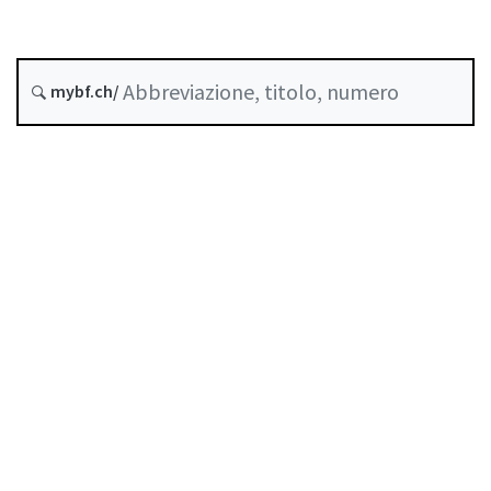
Data di creazione :
mybf.ch/
Storico
Indice
Guida all’uso
Scaricare PDF
Norme di autoregolazione riconosciute come
standard minimo dalla FINMA
Elenco delle abbreviazioni