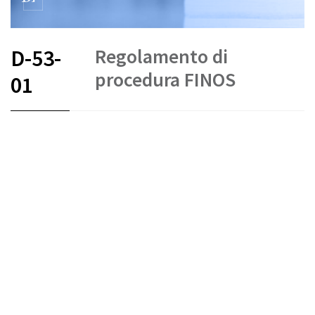
Regolamento di
D-53-
procedura FINOS
01
FR
DE
EN
IT
Arbitrato e mediazione