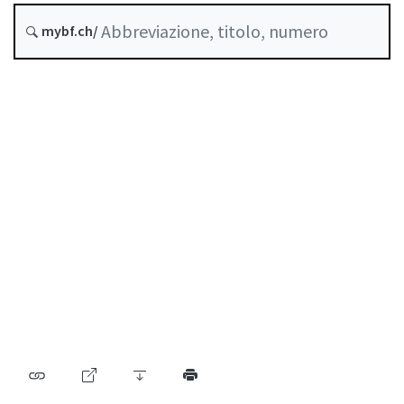
Stato
mybf.ch/
Data di creazione :
Indice
Guida all’uso
Scaricare PDF
Norme di autoregolazione riconosciute come
standard minimo dalla FINMA
Elenco delle abbreviazioni
Elenco degli autori
Archivio BF (dal 2009)